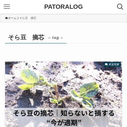
PATORALOG
ホーム
そら豆 摘芯
そら豆 摘芯
– tag –
家庭菜園