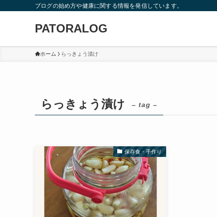
ブログの始め方や健康に関する情報を発信しています。
PATORALOG
ホーム
らっきょう漬け
らっきょう漬け
– tag –
保存食・手作り