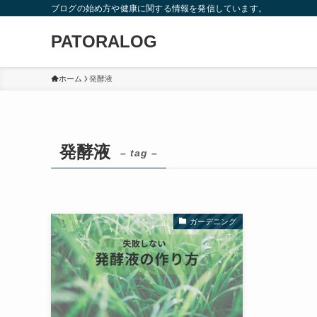
ブログの始め方や健康に関する情報を発信しています。
PATORALOG
ホーム
発酵液
発酵液
– tag –
ガーデニング