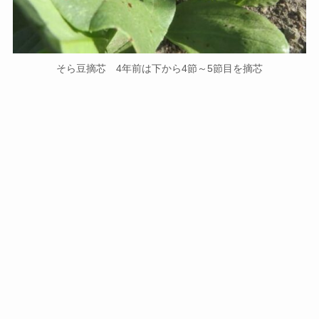
そら豆摘芯 4年前は下から4節～5節目を摘芯