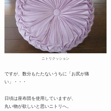
ニトリクッション
ですが、数分もたたないうちに
「お尻が痛
い」
・・・
日頃は座布団を使用していますが、
丸い物が欲しいと思い
ニトリ
へ。