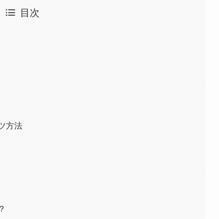
目次
ツ方法
？