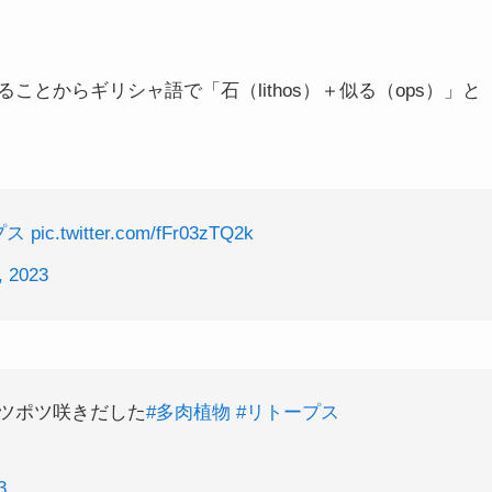
とからギリシャ語で「石（lithos）＋似る（ops）」と
プス
pic.twitter.com/fFr03zTQ2k
, 2023
ツポツ咲きだした
#多肉植物
#リトープス
3