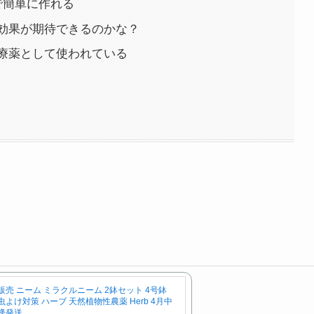
で簡単に作れる
効果が期待できるのかな？
療薬として使われている
販売 ニーム ミラクルニーム 2鉢セット 4号鉢
虫よけ対策 ハーブ 天然植物性農薬 Herb 4月中
降発送